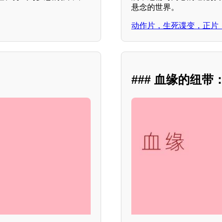
。
悬念的世界。
动作片，生死谍变，正片
### 血缘的纽