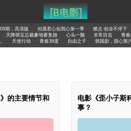
09期，高清版
但愿君心似我心第一季
燃点·创业不停下
天降萌宝总裁爹地要复婚
心头一颤
非常目击
青春
，
天使行动
青春38度
自由之子
韩国剧，摸心第六
季》的主要情节和
电影《歪小子斯
事？