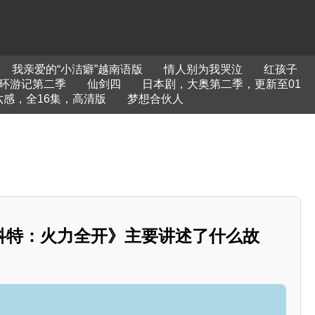
我亲爱的“小洁癖”越南语版
情人别为我哭泣
红孩子
环游记第二季
仙剑四
日本剧，大奥第二季，更新至01
感，全16集，高清版
梦想合伙人
科特：火力全开》主要讲述了什么故