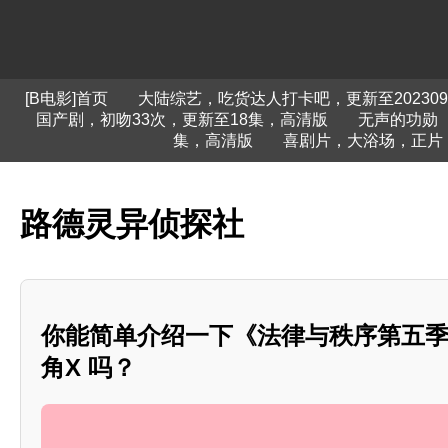
[B电影]首页
大陆综艺，吃货达人打卡吧，更新至202309
国产剧，初吻33次，更新至18集，高清版
无声的功勋
集，高清版
喜剧片，大浴场，正片
路德灵异侦探社
你能简单介绍一下《法律与秩序第五
角X 吗？