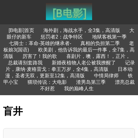
[B电影]首页
海外剧，海战水手，全3集，高清版
大
眼仔的新车
惩罚者2：战争特区
地狱客栈第一季
七骑士：革命-英雄的继承者-
真相的负担第二季
老
板娘3(国语)
欧美剧，他告诉我的最后一件事，全7集，高
清版
厉害了！我的歌
喜剧片，噢，露西！，正片，
总裁请别套路我
新婚夜植物人老公被我撩醒了
记录
片，康纳·麦格雷戈：拳王万岁，全4集，高清版
日本动
漫，圣者无双，更新至12集，高清版
中情局律师
铁
甲小宝
猥琐传说：大电影
渣男岛第三季
漂亮总裁
不好惹
我的巅峰人生
盲井