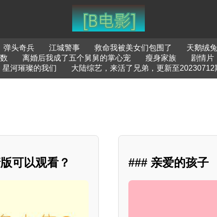
弹头奇兵
江城警事
救命我被美女们包围了
天鹅绒
数
离婚后我成了五个舅舅的掌心宠
瘦身家族
剧情片
星河璀璨的我们
大陆综艺，来活了兄弟，更新至2023071
清版可以观看？
### 亲爱的孩子