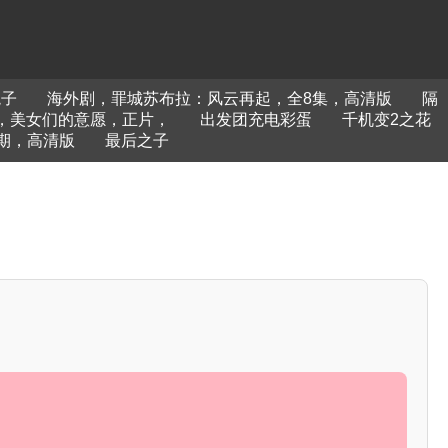
兔子
海外剧，罪城苏布拉：风云再起，全8集，高清版
隔
，美女们的意愿，正片，
出发团充电彩蛋
千机变2之花
2期，高清版
最后之子