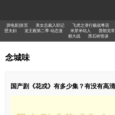
[B电影]首页
美女总裁入职记
飞虎之潜行极战粤语
壁夫妇
龙王殿第二季·动态漫
米芽米咕人
普朗克常
都大战
黑石岭怪谈
念城味
国产剧《花戎》有多少集？有没有高