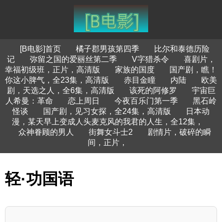
[B电影]首页
橘子郡男孩第四季
比尔和泰德历险
记
弥留之国的爱丽丝第二季
V字猎杀令
喜剧片，
幸福初级班，正片，高清版
家族的国度
国产剧，瞧！
你这小脾气，全23集，高清版
赤目金瞳
内陆
欧美
剧，天选之人，全6集，高清版
该死的阿修罗
宇宙巨
人希曼：革命
恋上周日
今夜百乐门第一季
黑石岭
怪谈
国产剧，见习女探，全24集，高清版
日本动
漫，某天早上变成人头麦克风的我君的人生，全12集，
众神眷顾的男人
街舞女斗士2
剧情片，破碎的瞬
间，正片，
轻·功国语