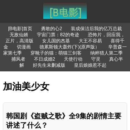
[B电影]首页
勇敢的心2
装成保洁后我的亿万总裁
无敌仙婿
宇宙门票：82的奇迹
恐怖片，回应我，
正片，高清版
女儿国的杰基
大王不容易
喜得千
金
切漫画
德累斯顿大轰炸(下)(原声版）
辛普森一
家第七季
穿靴子的猫：萌猫三剑客
纳粹猎人第二季
捕风者
不日成婚2
天使行动
守灵
真心半
解
好先生未删减版
皇后娘娘惹不起
加油美少女
韩国剧《盗贼之歌》全9集的剧情主要
讲述了什么？