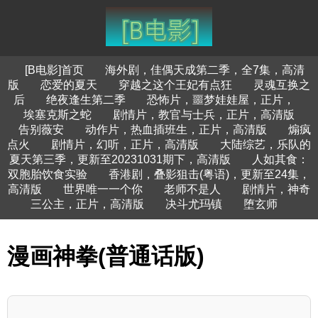
[B电影]首页
海外剧，佳偶天成第二季，全7集，高清
版
恋爱的夏天
穿越之这个王妃有点狂
灵魂互换之
后
绝夜逢生第二季
恐怖片，噩梦娃娃屋，正片，
埃塞克斯之蛇
剧情片，教官与士兵，正片，高清版
告别薇安
动作片，热血插班生，正片，高清版
煽疯
点火
剧情片，幻听，正片，高清版
大陆综艺，乐队的
夏天第三季，更新至20231031期下，高清版
人如其食：
双胞胎饮食实验
香港剧，叠影狙击(粤语)，更新至24集，
高清版
世界唯一一个你
老师不是人
剧情片，神奇
三公主，正片，高清版
决斗尤玛镇
堕玄师
漫画神拳(普通话版)