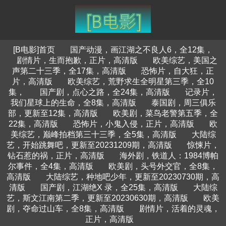
[B电影]首页
国产动漫，画江湖之不良人6，全12集，
剧情片，生而抱歉，正片，高清版
欧美综艺，美国之
声第二十三季，全17集，高清版
恐怖片，自大狂，正
片，高清版
欧美综艺，荒野求生全明星第三季，全10
集，
国产剧，点心之路，全24集，高清版
记录片，
我们星球上的生命，全8集，高清版
泰国剧，周三俱乐
部，更新至12集，高清版
欧美剧，菜鸟老警第五季，全
22集，高清版
恐怖片，小鬼入侵，正片，高清版
欧
美综艺，巅峰拍档第三十三季，全5集，高清版
大陆综
艺，开始跳舞吧，更新至20231209期，高清版
惊悚片，
钻石惹的祸，正片，高清版
海外剧，铁道人：1984博帕
尔事件，全4集，高清版
欧美剧，头号外交官，全8集，
高清版
大陆综艺，种地吧少年，更新至20230730期，高
清版
国产剧，江湖绝X 录，全25集，高清版
大陆综
艺，斯文江南第二季，更新至20230630期，高清版
欧美
剧，夺命过山车，全8集，高清版
剧情片，活着的灵魂，
正片，高清版