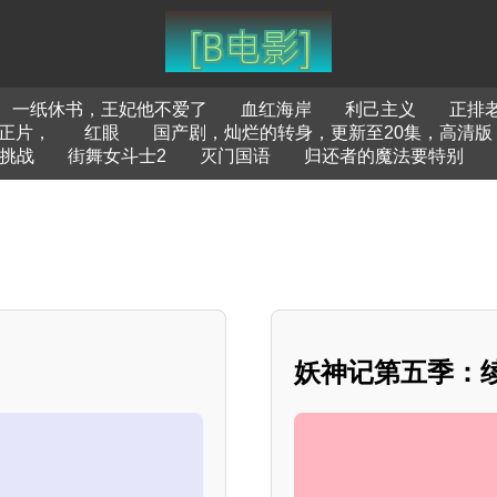
一纸休书，王妃他不爱了
血红海岸
利己主义
正排
正片，
红眼
国产剧，灿烂的转身，更新至20集，高清版
挑战
街舞女斗士2
灭门国语
归还者的魔法要特别
妖神记第五季：