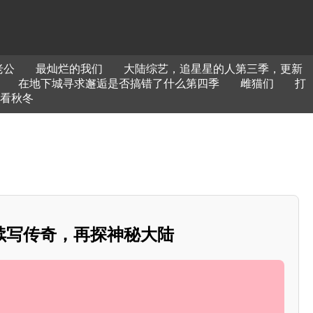
老公
最灿烂的我们
大陆综艺，追星星的人第三季，更新
在地下城寻求邂逅是否搞错了什么第四季
雌猫们
打
看秋冬
续写传奇，再探神秘大陆