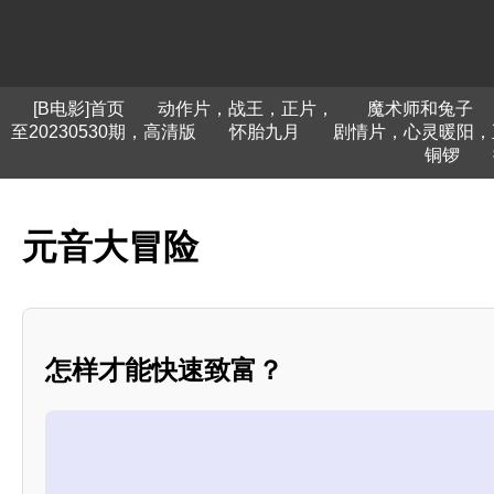
[B电影]首页
动作片，战王，正片，
魔术师和兔子
至20230530期，高清版
怀胎九月
剧情片，心灵暖阳，
铜锣
元音大冒险
怎样才能快速致富？