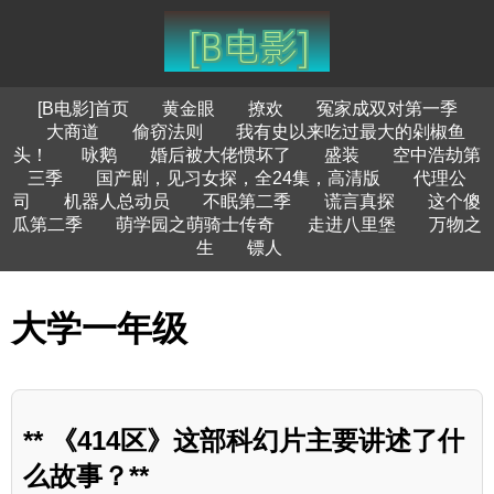
[B电影]首页
黄金眼
撩欢
冤家成双对第一季
大商道
偷窃法则
我有史以来吃过最大的剁椒鱼
头！
咏鹅
婚后被大佬惯坏了
盛装
空中浩劫第
三季
国产剧，见习女探，全24集，高清版
代理公
司
机器人总动员
不眠第二季
谎言真探
这个傻
瓜第二季
萌学园之萌骑士传奇
走进八里堡
万物之
生
镖人
大学一年级
** 《414区》这部科幻片主要讲述了什
么故事？**