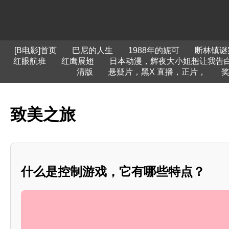
[B电影]首页
巴尼的人生
1988年的妮可
断林镇谜
红眼航班
红鹰展翅
日本动漫，辉夜大小姐想让我告白
清版
悬疑片，黑X 直播，正片，
致美之旅
什么是控制游戏，它有哪些特点？