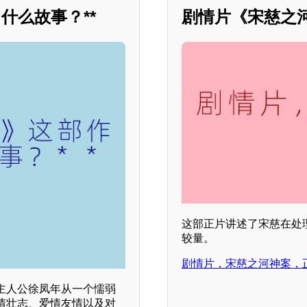
什么故事？**
剧情片《宋慈之
这部正片讲述了宋慈在处
较量。
剧情片，宋慈之河神案，
，主人公徐凤年从一个懦弱
情壮志、爱情友情以及对