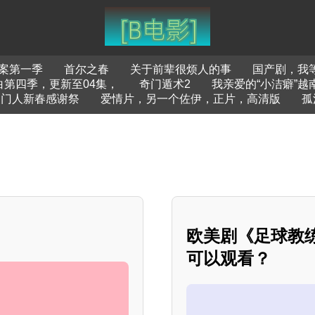
案第一季
首尔之春
关于前辈很烦人的事
国产剧，我
第四季，更新至04集，
奇门遁术2
我亲爱的“小洁癖”越
奖门人新春感谢祭
爱情片，另一个佐伊，正片，高清版
孤
欧美剧《足球教
可以观看？