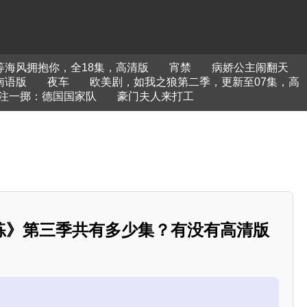
等海风拥抱你，全18集，高清版
宵禁
病娇公主闹翻天
南语版
夜车
欧美剧，如我之狼第二季，更新至07集，高
注一掷：德国国家队
豪门夫人来打工
练》第三季共有多少集？有没有高清版