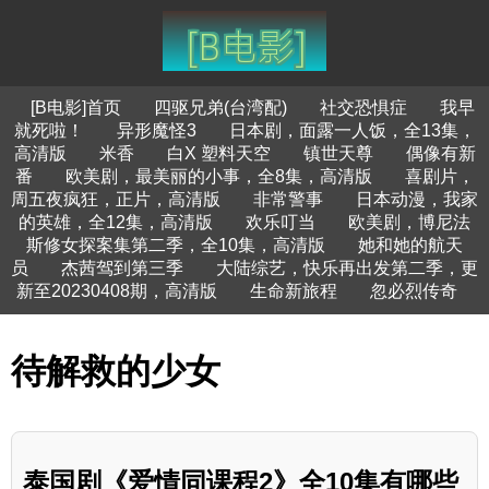
[B电影]首页
四驱兄弟(台湾配)
社交恐惧症
我早
就死啦！
异形魔怪3
日本剧，面露一人饭，全13集，
高清版
米香
白X 塑料天空
镇世天尊
偶像有新
番
欧美剧，最美丽的小事，全8集，高清版
喜剧片，
周五夜疯狂，正片，高清版
非常警事
日本动漫，我家
的英雄，全12集，高清版
欢乐叮当
欧美剧，博尼法
斯修女探案集第二季，全10集，高清版
她和她的航天
员
杰茜驾到第三季
大陆综艺，快乐再出发第二季，更
新至20230408期，高清版
生命新旅程
忽必烈传奇
待解救的少女
泰国剧《爱情同课程2》全10集有哪些