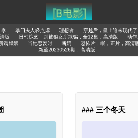
二季
掌门夫人轻点虐
理想者
穿越后，皇上追来现代了
清版
日韩综艺，别被狼女所欺骗，全12集，高清版
动作
所谓婚姻
当她恋爱时
断奶
恐怖片，眠，正片，高清
新至20230526期，高清版
潮
### 三个冬天