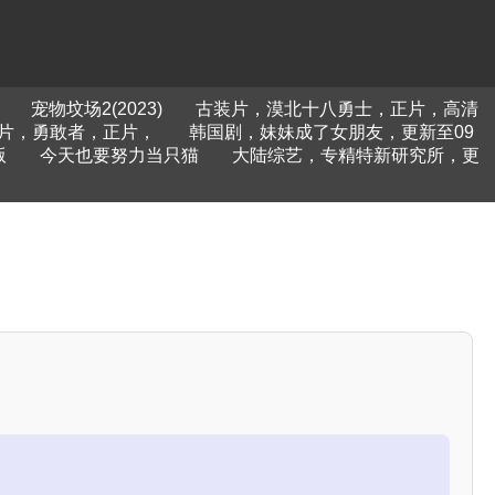
宠物坟场2(2023)
古装片，漠北十八勇士，正片，高清
片，勇敢者，正片，
韩国剧，妹妹成了女朋友，更新至09
版
今天也要努力当只猫
大陆综艺，专精特新研究所，更