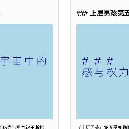
决
### 上层男孩
的信念与勇气被不断挑
《上层男孩》第五季如期