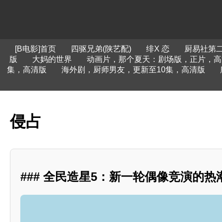
[B电影]首页
四驱兄弟(陕艺配)
绯X 恋
厨易社第
版
大妈的世界
动画片，那个夏天：剧场版，正片，高
集，高清版
海外剧，厨师男友，更新至10集，高清版
侵占
### 全民造星5：新一轮偶像竞演的热