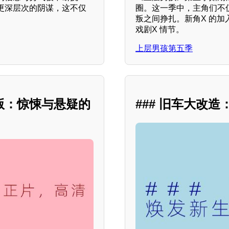
更深层次的阴谋，这不仅
圈。这一季中，主角们不
叛之间挣扎。新角X 的
戏剧X 情节。
上层男孩第五季
版：惊悚与悬疑的
### 旧车大改