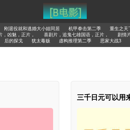
刚退役就和逃婚大小姐同居
机甲拳击第二季
重生之天
片，凶魅，正片，
喜剧片，追鬼七雄国语，正片，
剧情
后的探戈
犹太毒贩
虚构推理第二季
思家大战3
三千日元可以用来