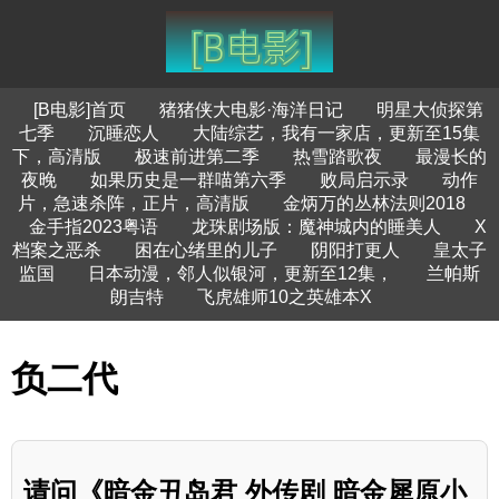
[B电影]首页
猪猪侠大电影·海洋日记
明星大侦探第
七季
沉睡恋人
大陆综艺，我有一家店，更新至15集
下，高清版
极速前进第二季
热雪踏歌夜
最漫长的
夜晚
如果历史是一群喵第六季
败局启示录
动作
片，急速杀阵，正片，高清版
金炳万的丛林法则2018
金手指2023粤语
龙珠剧场版：魔神城内的睡美人
X
档案之恶杀
困在心绪里的儿子
阴阳打更人
皇太子
监国
日本动漫，邻人似银河，更新至12集，
兰帕斯
朗吉特
飞虎雄师10之英雄本X
负二代
请问《暗金丑岛君 外传剧 暗金犀原小