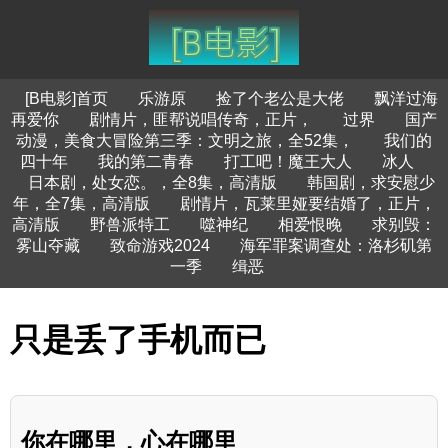
[B电影]首页
乐游原
捡了个老公是大佬
飘洋过海
再爱你
剧情片，匪帮说唱传奇，正片，
过界
国产
动漫，美食大冒险第三季：文明之旅，全52集，
我们的
四十年
我的第二青春
打工吧！魔王大人
冰人
日本剧，处女恋。，全8集，高清版
韩国剧，求安慰少
年，全7集，高清版
剧情片，瓦莱里娅要结婚了，正片，
高清版
野兽派特工
噬神纪
相爱恨晚
求别毁：
雾山夺藏
致命游戏2024
海军罪案调查处：洛杉矶第
一季
缉恶
只是丢了手机而已
你在哪里，心在哪里