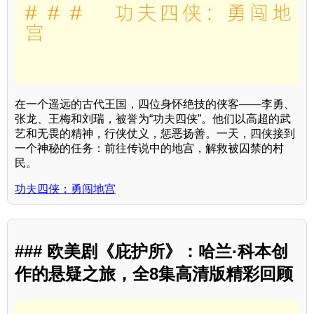
在一个遥远的古代王国，四位身怀绝技的侠客——李勇、
张龙、王梅和刘瑞，被誉为“功夫四侠”。他们以高超的武
艺和无畏的精神，行侠仗义，惩恶扬善。一天，四侠接到
一个神秘的任务：前往传说中的地宫，解救被囚禁的村
民。
功夫四侠：勇闯地宫
### 欧美剧《庇护所》：哈兰·科本创
作的悬疑之旅，全8集高清版精彩回顾