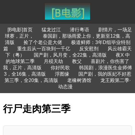
[B电影]首页
猛龙过江
潜行粤语
剧情片，一场足
球赛，正片，
泰国剧，那场雨爱上你，更新至12集，高
清版
捡了个老公是大佬
极道鲜师：3年D组毕业特别
篇
重生后从一百块到一千亿
反安慰剂
风云雄霸天
下（粤）
国产剧，风月变，全22集，高清版
夜X 中
的地球第二季
月殒天劫
教父
喜剧片，你伤害了
我，正片，高清版
你好民歌
韩国剧，浪漫医生金师傅
3，全16集，高清版
浮图缘
国产剧，我的医妃不好惹
第三季，全20集，高清版
老橡树酒馆
龙王殿第二季·
动态漫
行尸走肉第三季