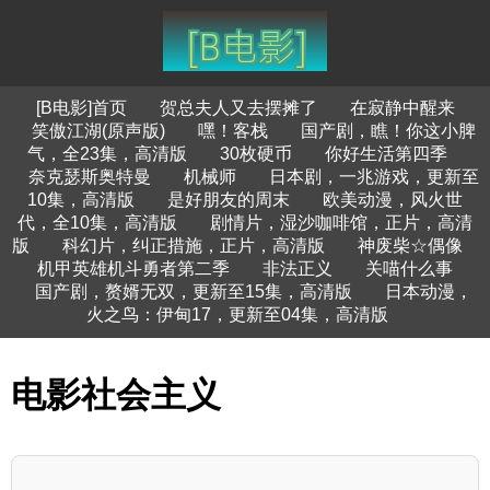
[B电影]首页
贺总夫人又去摆摊了
在寂静中醒来
笑傲江湖(原声版)
嘿！客栈
国产剧，瞧！你这小脾
气，全23集，高清版
30枚硬币
你好生活第四季
奈克瑟斯奥特曼
机械师
日本剧，一兆游戏，更新至
10集，高清版
是好朋友的周末
欧美动漫，风火世
代，全10集，高清版
剧情片，湿沙咖啡馆，正片，高清
版
科幻片，纠正措施，正片，高清版
神废柴☆偶像
机甲英雄机斗勇者第二季
非法正义
关喵什么事
国产剧，赘婿无双，更新至15集，高清版
日本动漫，
火之鸟：伊甸17，更新至04集，高清版
电影社会主义