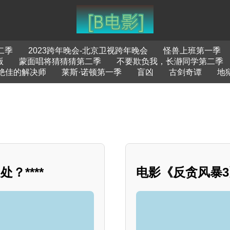
二季
2023跨年晚会-北京卫视跨年晚会
怪兽上班第一季
版
蒙面唱将猜猜猜第二季
不要欺负我，长瀞同学第二季
绝佳的解决师
莱斯·诺顿第一季
盲凶
古剑奇谭
地
****
电影《反贪风暴