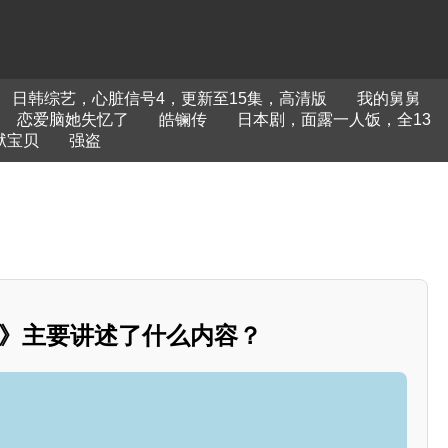
日韩综艺，心脏信号4，更新至15集，高清版
我的舅舅
恋爱脑她失忆了
皓镧传
日本剧，面露一人饭，全13
狱宝贝
强盗
3》主要讲述了什么内容？