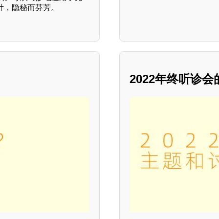
叶，隐秘而芬芳。
2022年终听诊