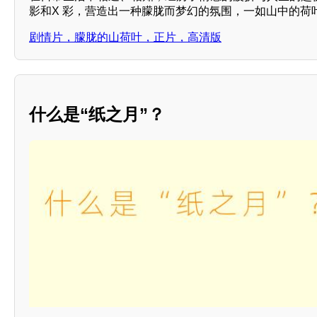
影和X 彩，营造出一种朦胧而梦幻的氛围，一如山中的荷
剧情片，朦胧的山荷叶，正片，高清版
什么是“纸之月”？