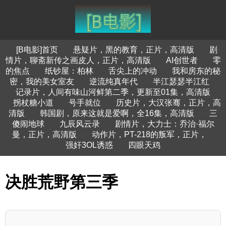
[B电影]首页
悬疑片，黑的教育，正片，高清版
剧
情片，聊斋新传之画皮人，正片，高清版
AI创世者
零
的焦点
纸钞屋：柏林
舌尖上的冲动
我和房东的秘
密，我的美女室友
逆流纯真年代
半江瑟瑟半江红
记录片，人间有味山河鲜第二季，更新至01集，高清版
拐杖糖小道
号手就位
历史片，大汉张骞，正片，高
清版
韩国剧，原来这就是爱啊，全16集，高清版
三
傻闹地球
九辰风云录
剧情片，大力士：乔治·福尔
曼，正片，高清版
动作片，PT-218的叛军，正片，
强奸3OL诱惑
四眼天鸡
决胜荒野第三季