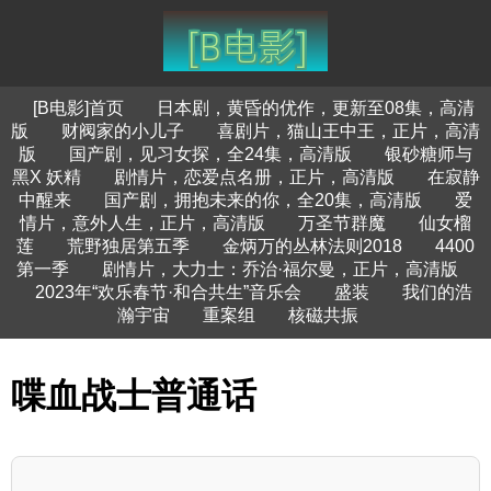
[B电影]首页
日本剧，黄昏的优作，更新至08集，高清
版
财阀家的小儿子
喜剧片，猫山王中王，正片，高清
版
国产剧，见习女探，全24集，高清版
银砂糖师与
黑X 妖精
剧情片，恋爱点名册，正片，高清版
在寂静
中醒来
国产剧，拥抱未来的你，全20集，高清版
爱
情片，意外人生，正片，高清版
万圣节群魔
仙女榴
莲
荒野独居第五季
金炳万的丛林法则2018
4400
第一季
剧情片，大力士：乔治·福尔曼，正片，高清版
2023年“欢乐春节·和合共生”音乐会
盛装
我们的浩
瀚宇宙
重案组
核磁共振
喋血战士普通话