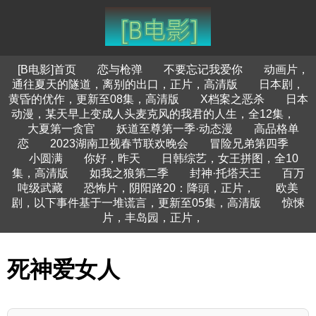
[B电影]首页
恋与枪弹
不要忘记我爱你
动画片，
通往夏天的隧道，离别的出口，正片，高清版
日本剧，
黄昏的优作，更新至08集，高清版
X档案之恶杀
日本
动漫，某天早上变成人头麦克风的我君的人生，全12集，
大夏第一贪官
妖道至尊第一季·动态漫
高品格单
恋
2023湖南卫视春节联欢晚会
冒险兄弟第四季
小圆满
你好，昨天
日韩综艺，女王拼图，全10
集，高清版
如我之狼第二季
封神·托塔天王
百万
吨级武藏
恐怖片，阴阳路20：降頭，正片，
欧美
剧，以下事件基于一堆谎言，更新至05集，高清版
惊悚
片，丰岛园，正片，
死神爱女人