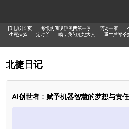
[B电影]首页
悔恨的间谍伊奥西第一季
阿奇一家
生死抉择
定时器
哦，我的宠妃大人
重生后祁爷
北捷日记
AI创世者：赋予机器智慧的梦想与责