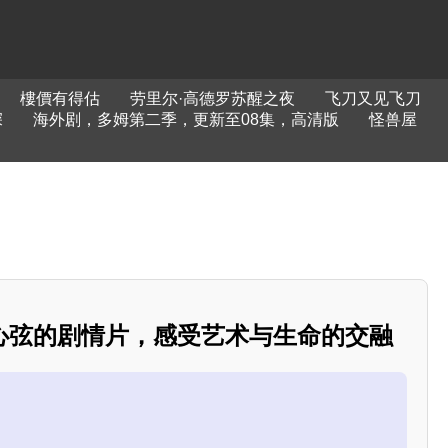
樓價有得估
劳里尔·高德罗苏醒之夜
飞刀又见飞刀
深
海外剧，多姆第二季，更新至08集，高清版
怪兽屋
心弦的剧情片，感受艺术与生命的交融