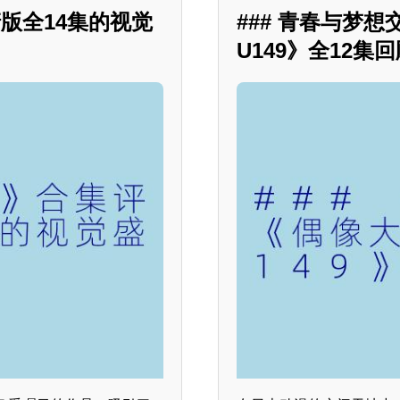
版全14集的视觉
### 青春与梦
U149》全12集