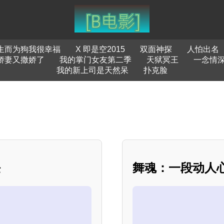
生而为狗我很幸福
X 即是空2015
双面神探
人怕出名
娇妻又撒娇了
我的掌门女友第二季
天狱冥王
一念情
我的新上司是天然呆
扑克脸
任
舞魂：一段动人