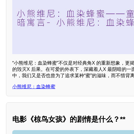
“小熊维尼：血染蜂蜜”不仅是对经典角X 的重新想象，更
的毁灭X 后果。在可爱的外表下，深藏着人X 最阴暗的
中，我们又是否也曾为了追求某种“蜜”的滋味，而不惜背
小熊维尼：血染蜂蜜
电影《椋鸟女孩》的剧情是什么？**