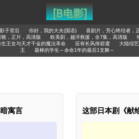
影子背后
你好，我的大夫(国语)
喜剧片，芳心终结者，
破晓，正片，高清版
欧美剧，越洋救援，全7集，高清版
转生王女与天才千金的魔法革命
应有长风倚碧鸢
大陆综艺
王
最棒的学生～余命1年的最后1支舞～
黑暗寓言
这部日本剧《献