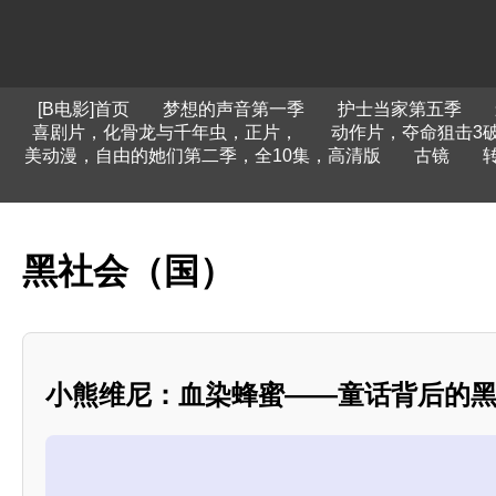
[B电影]首页
梦想的声音第一季
护士当家第五季
喜剧片，化骨龙与千年虫，正片，
动作片，夺命狙击3
美动漫，自由的她们第二季，全10集，高清版
古镜
黑社会（国）
小熊维尼：血染蜂蜜——童话背后的