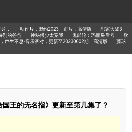
正片，
动作片，盟约2023，正片，高清版
思家大战3
特别的爸爸
神秘傅少太宠我
鬼邮轮：玛丽皇后号
欧
，声生不息·音乐派对，更新至20230602期，高清版
藤球
给国王的无名指》更新至第几集了？