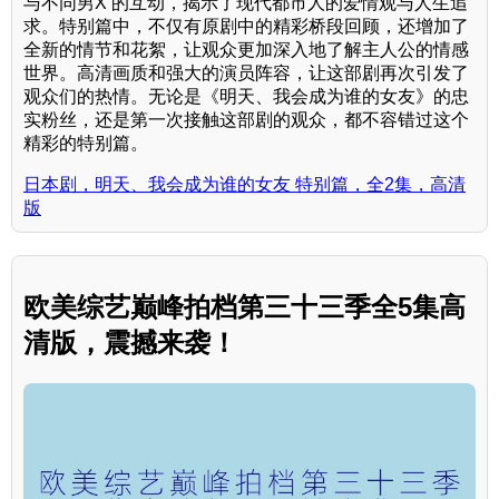
与不同男X 的互动，揭示了现代都市人的爱情观与人生追
求。特别篇中，不仅有原剧中的精彩桥段回顾，还增加了
全新的情节和花絮，让观众更加深入地了解主人公的情感
世界。高清画质和强大的演员阵容，让这部剧再次引发了
观众们的热情。无论是《明天、我会成为谁的女友》的忠
实粉丝，还是第一次接触这部剧的观众，都不容错过这个
精彩的特别篇。
日本剧，明天、我会成为谁的女友 特别篇，全2集，高清
版
欧美综艺巅峰拍档第三十三季全5集高
清版，震撼来袭！