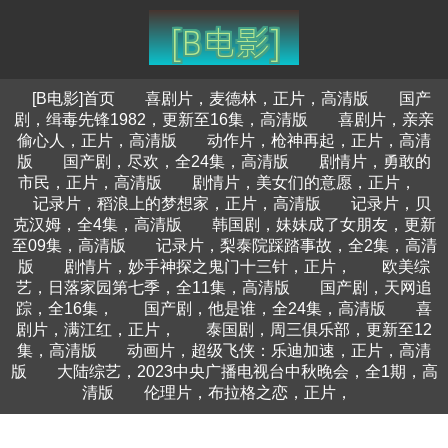
[B电影]首页
喜剧片，麦德林，正片，高清版
国产
剧，缉毒先锋1982，更新至16集，高清版
喜剧片，亲亲
偷心人，正片，高清版
动作片，枪神再起，正片，高清
版
国产剧，尽欢，全24集，高清版
剧情片，勇敢的
市民，正片，高清版
剧情片，美女们的意愿，正片，
记录片，稻浪上的梦想家，正片，高清版
记录片，贝
克汉姆，全4集，高清版
韩国剧，妹妹成了女朋友，更新
至09集，高清版
记录片，梨泰院踩踏事故，全2集，高清
版
剧情片，妙手神探之鬼门十三针，正片，
欧美综
艺，日落家园第七季，全11集，高清版
国产剧，天网追
踪，全16集，
国产剧，他是谁，全24集，高清版
喜
剧片，满江红，正片，
泰国剧，周三俱乐部，更新至12
集，高清版
动画片，超级飞侠：乐迪加速，正片，高清
版
大陆综艺，2023中央广播电视台中秋晚会，全1期，高
清版
伦理片，布拉格之恋，正片，