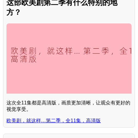
这部欧美剧第二季有什么特别的地
方？
这次全11集都是高清版，画质更加清晰，让观众有更好的
视觉享受。
欧美剧，就这样…第二季，全11集，高清版