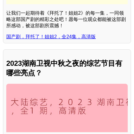
让我们一起期待着《拜托了！姐姐2》的每一集，一同领
略这部国产剧的精彩之处吧！愿每一位观众都能被这部剧
所感动，被这部剧所震撼！
国产剧，拜托了！姐姐2，全24集，高清版
2023湖南卫视中秋之夜的综艺节目有
哪些亮点？