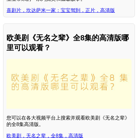
喜剧片，坎达萨米一家：宝宝驾到，正片，高清版
欧美剧《无名之辈》全8集的高清版哪
里可以观看？
您可以在各大视频平台上搜索并观看欧美剧《无名之辈》
的全8集高清版。
欧美剧，无名之辈，全8集，高清版