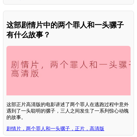
这部剧情片中的两个罪人和一头骡子
有什么故事？
这部正片高清版的电影讲述了两个罪人在逃跑过程中意外
遇到了一头聪明的骡子，三人之间发生了一系列惊心动魄
的故事。
剧情片，两个罪人和一头骡子，正片，高清版