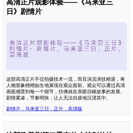
高清正片观影体验——《马来亚三
日》剧情片
这部高清正片不仅拍摄技术一流，而且演员演技精湛，将
人物形象栩栩如生地展现在观众面前。观众可以通过高清
画面感受到每一个细节，仿佛就在亲眼目睹故事的发展。
剧情紧凑，节奏明快，让人无法自拔地沉浸其中。
剧情片，马来亚三日，正片，高清版