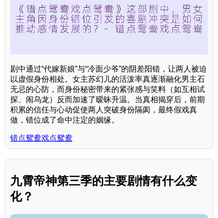
剧中通过“代嫁新娘”与“冷面少爷”的阴差阳错，让两人被迫
以虚假身份相处。女主苏幻儿的活泼率真逐渐融化男主石
无忌的心防，而身份秘密带来的紧张感与笑料（如互相试
探、闹乌龙）反而加速了暧昧升温。当真相揭穿后，前期
积累的信任与心动促使两人突破身份隔阂，最终假戏真
做，错位成了命中注定的姻缘。
错点鸳鸯戏点鸳鸯
九霄帝神第三季的主要剧情有什么变
化？