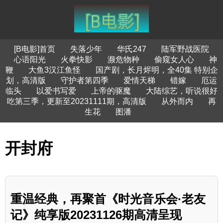
[B电影]首页
失落少年
华氏247
陆军野战医院
心语阳光
火拳快影
濒危物种
偷窥女人心
神
鞭
大鱼3汉江鱼怪
国产剧，长月烬明，全40集 特别企
划，高清版
守护者第四季
爱情天梯
错嫁
厄运
临头
以爱书写爱
上帝的驱魔
大陆综艺，听说很好
吃第三季，更新至20231111期，高清版
从外而内
再
生花
图潘
开封府
重温经典，再聚首《时光音乐会·老友
记》纯享版20231126期高清呈现