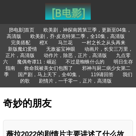
[B电影]首页
欧美剧，神探南茜第三季，更新至04集，
高清版
欧美剧，乔·皮克特第二季，全10集，高清版
完美搭配
橙X
马兰花
一村之长之从头再来
新版魔幻爱情
无敌鉴宝神眼
动画片，长安三万里，
正片，高清版
动作片，除恶，正片，高清版
九点零
六
魔偶奇谭11：崛起
不过是蜘蛛什么的
明日生存
指南
救命我被美女们包围了
邪神与厨二病少女第二
季
国产剧，马上天下，全40集，
119请回答
我们
的歌
剧情片，一千零一，正片，高清版
奇妙的朋友
薇拉2022的剧情片主要讲述了什么故