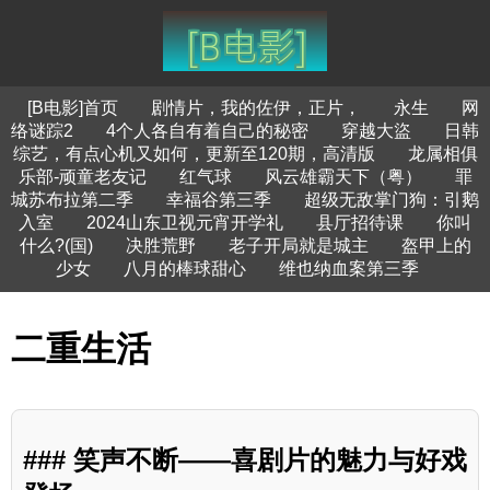
[B电影]首页
剧情片，我的佐伊，正片，
永生
网
络谜踪2
4个人各自有着自己的秘密
穿越大盜
日韩
综艺，有点心机又如何，更新至120期，高清版
龙属相俱
乐部-顽童老友记
红气球
风云雄霸天下（粤）
罪
城苏布拉第二季
幸福谷第三季
超级无敌掌门狗：引鹅
入室
2024山东卫视元宵开学礼
县厅招待课
你叫
什么?(国)
决胜荒野
老子开局就是城主
盔甲上的
少女
八月的棒球甜心
维也纳血案第三季
二重生活
### 笑声不断——喜剧片的魅力与好戏