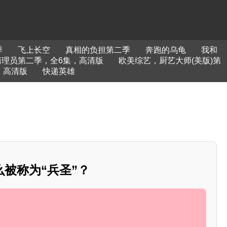
季
飞上长空
真相的负担第二季
奔跑的乌龟
我和
清理员第二季，全6集，高清版
欧美综艺，厨艺大师(美版)第
，高清版
快递英雄
被称为“兵圣”？