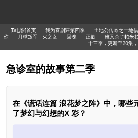
[B电影]首页
我为喜剧狂第四季
土地公传奇之土地
你
月球叛军：火之女
回魂
正欲
谁又杀了帕米拉
十三季，更新至20集
急诊室的故事第二季
在《谎话连篇 浪花梦之阵》中，哪些
了梦幻与幻想的X 彩？