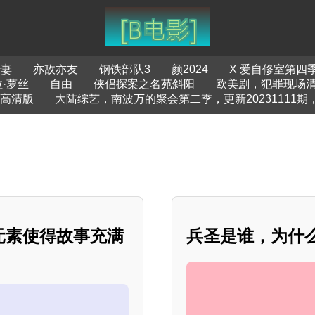
借妻
亦敌亦友
钢铁部队3
颜2024
X 爱自修室第四
·萝丝
自由
侠侣探案之名苑斜阳
欧美剧，犯罪现场
，高清版
大陆综艺，南波万的聚会第二季，更新20231111期
元素使得故事充满
兵圣是谁，为什么