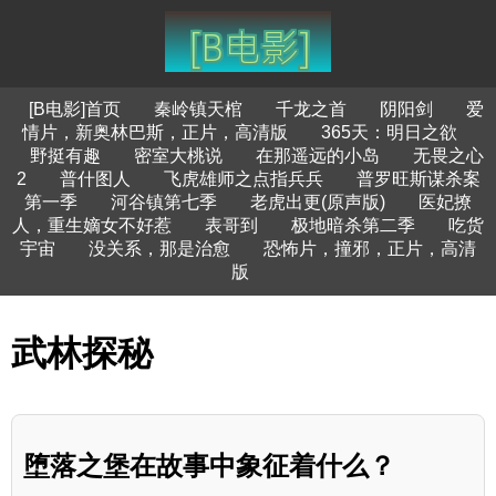
[B电影]首页
秦岭镇天棺
千龙之首
阴阳剑
爱
情片，新奥林巴斯，正片，高清版
365天：明日之欲
野挺有趣
密室大桃说
在那遥远的小岛
无畏之心
2
普什图人
飞虎雄师之点指兵兵
普罗旺斯谋杀案
第一季
河谷镇第七季
老虎出更(原声版)
医妃撩
人，重生嫡女不好惹
表哥到
极地暗杀第二季
吃货
宇宙
没关系，那是治愈
恐怖片，撞邪，正片，高清
版
武林探秘
堕落之堡在故事中象征着什么？