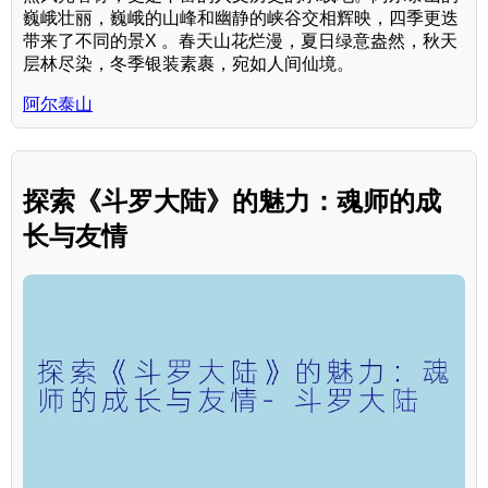
巍峨壮丽，巍峨的山峰和幽静的峡谷交相辉映，四季更迭
带来了不同的景X 。春天山花烂漫，夏日绿意盎然，秋天
层林尽染，冬季银装素裹，宛如人间仙境。
阿尔泰山
探索《斗罗大陆》的魅力：魂师的成
长与友情