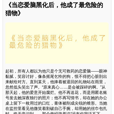
《当恋爱脑黑化后，他成了最危险的
猎物》
起初，所有人都以为他只是个无可救药的恋爱脑——眼神
黏腻，笑容讨好，像条摇尾乞怜的狗，恨不得把心脏剖出
来献给对方。直到某天，他捧着被退回的礼物站在雨里，
忽然低头笑出了声。“原来真心……是会被踩碎的啊。”从
那天起，他的爱意开始腐烂。他不再送花，而是用匿名账
号发去她深夜独行的照片；他不再写情书，却在她的办公
桌上留下一枚用过的口红，膏体被削成尖锐的锥形。当她
在监控里看见他微笑着割破自己手腕，却用她的丝巾包扎
时，终于意识到——那个曾经跪着说“没有你我活不下