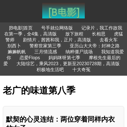
[B电影]首页
号手就位网络版
记录片，我工作故我
在第一季，全4集，高清版
放下旅程
长相思
虎猛
警师
剧情片，茜茜和我，正片，高清版
去看火车
别西卜
警察世家第三季
亚历山大大帝：封神之路
嫲嫲帆帆
三月情流感
纳粹僵尸战场
我知道我爱
你
恋爱Flops
妈妈咪呀第七季
摩根先生最后的
爱
大陆综艺，乘风2023，更新至20230728期，高清版
积极地生活吧
十大奇冤
老广的味道第八季
默契的心灵连结：两位穿着同样内衣