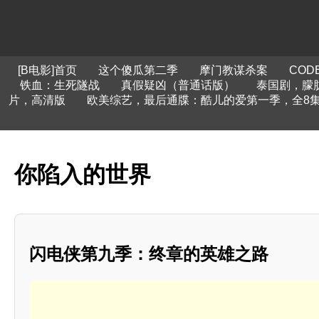
[B电影]首页
这个傻瓜第二季
摩门教谋杀案
COD
铁血：生死隧战
真假疑凶（普通话版）
泰国剧，朦
片，高清版
欧美综艺，最后通牒：酷儿的爱第一季，全8
你陷入的世界
闪电侠第九季：终章的英雄之路