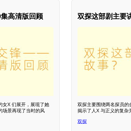
0集高清版回顾
双探这部剧主要
女X 们展开，展现了她
双探主要围绕两名探员的
的场景再现了当时的风
揭示了人X 与正义的复
双探