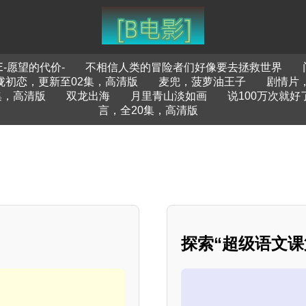
E-愿望的代价-
不相信人类的冒险者们好像要去拯救世界
胧初恋，更新至02集，高清版
麦兜，菠萝油王子
剧情片
集，高清版
双龙出海
月里青山淡如画
说100万次就好
言，全20集，高清版
探索“超级语文