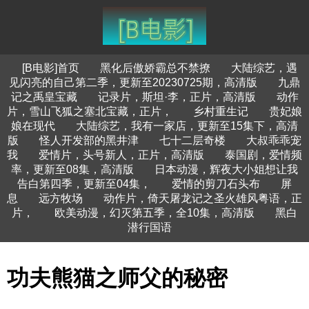
[B电影]首页
黑化后傲娇霸总不禁撩
大陆综艺，遇
见闪亮的自己第二季，更新至20230725期，高清版
九鼎
记之禹皇宝藏
记录片，斯坦·李，正片，高清版
动作
片，雪山飞狐之塞北宝藏，正片，
乡村重生记
贵妃娘
娘在现代
大陆综艺，我有一家店，更新至15集下，高清
版
怪人开发部的黑井津
七十二层奇楼
大叔乖乖宠
我
爱情片，头号新人，正片，高清版
泰国剧，爱情频
率，更新至08集，高清版
日本动漫，辉夜大小姐想让我
告白第四季，更新至04集，
爱情的剪刀石头布
屏
息
远方牧场
动作片，倚天屠龙记之圣火雄风粤语，正
片，
欧美动漫，幻灭第五季，全10集，高清版
黑白
潜行国语
功夫熊猫之师父的秘密