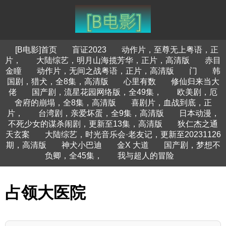
[B电影]首页
盲证2023
动作片，至尊无上粤语，正
片，
大陆综艺，明月山海揽芳华，正片，高清版
赤目
金瞳
动作片，无间之战粤语，正片，高清版
门
韩
国剧，猎犬，全8集，高清版
心里有数
修仙归来当大
佬
国产剧，流星花园网络版，全49集，
欧美剧，厄
舍府的崩塌，全8集，高清版
喜剧片，血战到底，正
片，
台湾剧，亲爱坏蛋，全9集，高清版
日本动漫，
不死少女的谋杀闹剧，更新至13集，高清版
狄仁杰之通
天玄案
大陆综艺，时光音乐会·老友记，更新至20231126
期，高清版
神犬小巴迪
金X 大道
国产剧，梦想不
负卿，全45集，
我与超人的冒险
占领大医院