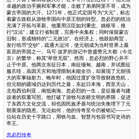
卓越的政治手腕和军事才能，击败了弟弟阿里不哥，成为
蒙古帝国的大汗。1271年，他正式定国号为“大元”，标志
着蒙古政权从游牧帝国向中原王朝的转型。忽必烈的统治
充满了开拓与革新。他重用汉臣如刘秉忠、姚枢等，推
行“汉法”，建立行省制度，完善中央集权；同时保留蒙古
旧制，形成独特的“二元政治”。在经济上，他鼓励商贸，
发行纸币“交钞”，疏通大运河，使元朝成为当时世界上最
富庶的帝国之一。马可·波罗的游记中曾盛赞元大都（今北
京）的繁华，称其“举世无双”。然而，忽必烈的野心并不
止于中原。他两次东征日本，南征缅甸、越南，并试图征
服爪哇，虽因天灾和地理限制未能全功，却展现了元朝强
大的军事辐射力。晚年时，他因过度扩张导致财政危机，
但元朝的疆域仍达到历代之最，东起日本海，西至天山，
北包西伯利亚，南抵南海。忽必烈的一生，是征服者与建
设者的双重写照。他打破了游牧与农耕文明的界限，促进
了东西方文化交流，却也因民族矛盾与统治失衡埋下了元
朝衰落的隐患。无论如何，他的传奇至今仍被铭记——一
位站在历史十字路口，用铁与血、智慧与包容书写史诗的
帝王。
忽必烈传奇