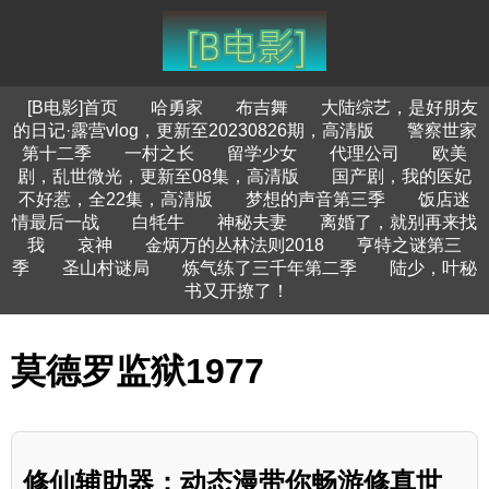
[B电影]首页
哈勇家
布吉舞
大陆综艺，是好朋友
的日记·露营vlog，更新至20230826期，高清版
警察世家
第十二季
一村之长
留学少女
代理公司
欧美
剧，乱世微光，更新至08集，高清版
国产剧，我的医妃
不好惹，全22集，高清版
梦想的声音第三季
饭店迷
情最后一战
白牦牛
神秘夫妻
离婚了，就别再来找
我
哀神
金炳万的丛林法则2018
亨特之谜第三
季
圣山村谜局
炼气练了三千年第二季
陆少，叶秘
书又开撩了！
莫德罗监狱1977
修仙辅助器：动态漫带你畅游修真世