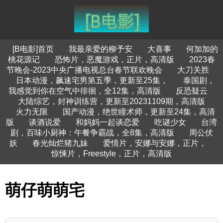
[B电影]首页
我最亲爱的柳予安
大喜事
何加加的
桃花源记
恐怖片，恶魔游戏，正片，高清版
2023春
节晚会-2023中央广播电视总台春节联欢晚会
大刀关胜
日本动漫，飙速宅男第五季，更新至25集，
泰国剧，
我感觉到你在空气中徘徊，全12集，高清版
反恐疑云
大陆综艺，封神训练营，更新至20231109期，高清版
火力无限
国产动漫，绝世瞳术师，更新至24集，高清
版
谈酒说爱
和妈妈一起谈恋爱
吃谜少女
台湾
剧，百味小厨神：午餐争霸战，全8集，高清版
周公伏
妖
春光灿烂猪九妹
爱情片，安娜与安娜，正片，
惊悚片，Freestyle，正片，高清版
萌仔萌萌宅