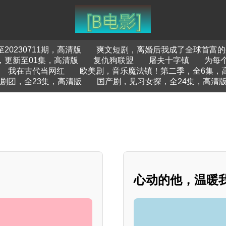
0230711期，高清版
爽文短剧，离婚后我成了全球首富的
，更新至01集，高清版
复仇狗联盟
屠夫十字镇
为每
我在古代当网红
欧美剧，音乐魔法镇！第二季，全6集，
剧团，全23集，高清版
国产剧，见习女探，全24集，高清
心动的他，温暖