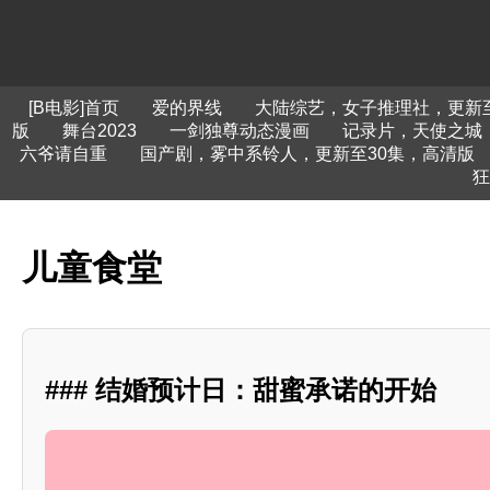
[B电影]首页
爱的界线
大陆综艺，女子推理社，更新至2
版
舞台2023
一剑独尊动态漫画
记录片，天使之城
六爷请自重
国产剧，雾中系铃人，更新至30集，高清版
狂
儿童食堂
### 结婚预计日：甜蜜承诺的开始