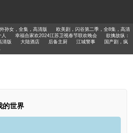
外孙女，全集，高清版
欧美剧，闪谷第二季，全8集，高清
个人
幸福合家欢2024江苏卫视春节联欢晚会
欲擒故纵：
高清版
大陆酒店
后备主厨
江城警事
国产剧，疯
版
我的世界