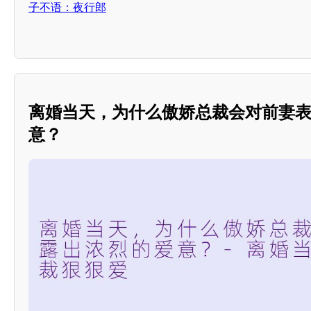
子不语：夜行郎
离婚当天，为什么傲娇总裁会对前妻
意？