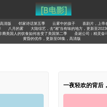
高清版
邻家诗话第五季
云雾中的孩子
喜剧片，上帝
季
八月的雾
大陆综艺，去“湘”当有味的地方，更新至2023
非裔美国人的饮食如何改变了美国第二季
圣诞公司：精灵奋
黄昏的优作，更新至08集，高清版
一夜轻欢的背后