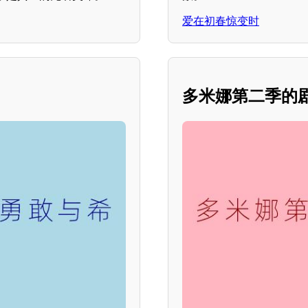
爱在初春惊变时
多米娜第二季的剧