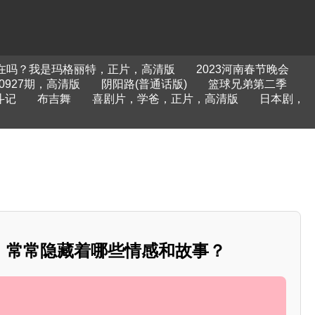
在吗？我是玛格丽特，正片，高清版
2023河南春节晚会
0927期，高清版
阴阳路(普通话版)
篮球兄弟第二季
斗记
布吉舞
喜剧片，学爸，正片，高清版
日本剧，
，常常隐藏着哪些情感和故事？