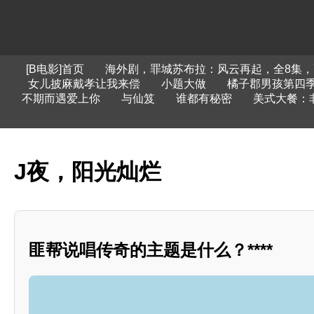
[B电影]首页
海外剧，罪城苏布拉：风云再起，全8集，
女儿披麻戴孝让我来偿
小题大做
橘子郡男孩第四
不期而遇爱上你
与仙笈
谁都有秘密
美式大餐：
J夜，阳光灿烂
匪帮说唱传奇的主题是什么？****