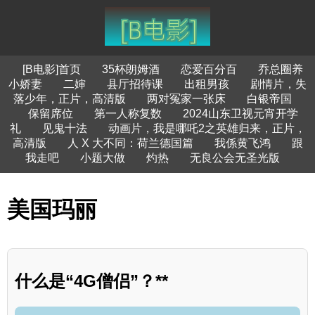
[B电影]首页
35杯朗姆酒
恋爱百分百
乔总圈养
小娇妻
二婶
县厅招待课
出租男孩
剧情片，失
落少年，正片，高清版
两对冤家一张床
白银帝国
保留席位
第一人称复数
2024山东卫视元宵开学
礼
见鬼十法
动画片，我是哪吒2之英雄归来，正片，
高清版
人 X 大不同：荷兰德国篇
我係黄飞鸿
跟
我走吧
小题大做
灼热
无良公会无圣光版
美国玛丽
什么是“4G僧侣”？**