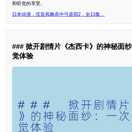
和听觉的享受。
日本动漫，弦音风舞高中弓道部2，全13集，
### 掀开剧情片《杰西卡》的神秘面
觉体验