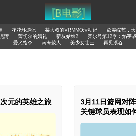
娃
花花环游记
某大叔的VRMMO活动记
欧美综艺，天
泥湾
蕾切尔的婚礼
新灰姑娘2
赛尔号第12季：焰宇
爱犬指令
南海鲛人
美少女壮士
再见溪谷
破次元的英雄之旅
3月11日篮网对
关键球员表现如