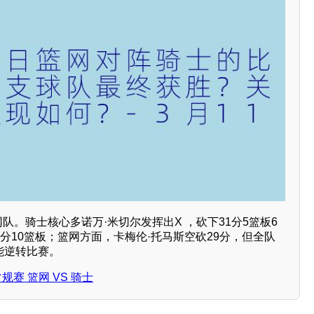
篮网队。骑士核心多诺万·米切尔发挥出X ，砍下31分5篮板6
8分10篮板；篮网方面，卡梅伦·托马斯空砍29分，但全队
未能逆转比赛。
常规赛 篮网 VS 骑士