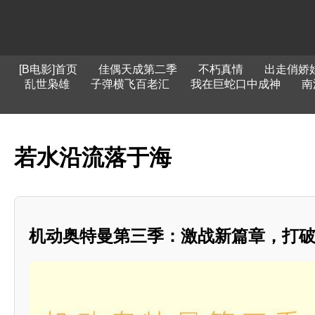
[B电影]首页
佳偶天成第二季
不朽真情
出走俏娇
乱世枭雄
子弹横飞百老汇
我在巨蛇口中成神
南
若水沿流落于海
机动奥特曼第三季：激战新篇章，打