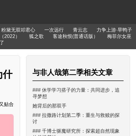
粉黛无双叩君心
一次远行
青云志
力争上游·旱鸭子
（2022）
狐之歌
客途秋恨(普通话版）
梅菲尔女巫
了
与
非人哉第二季
相关文章
为什
### 休学学习搭子的力量：共同进步，追
寻梦想
又贴合
她背后的那双手
### 拉撒路计划第二季：重生与救赎的探
讨
### 千博士驱魔研究所：探索超自然现象