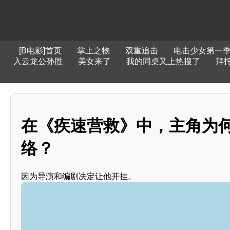
[B电影]首页
掌上之物
双重追击
电击少女第一
入云龙公孙胜
美女来了
我的同桌又上热搜了
拜
在《疾速营救》中，主角为
络？
因为导演和编剧决定让他开挂。