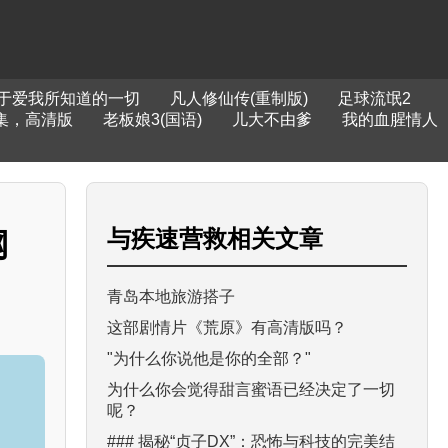
于爱我所知道的一切
凡人修仙传(重制版)
足球流氓2
集，高清版
老板娘3(国语)
儿大不由爹
我的血腥情人
与
疾速营救
相关文章
网
青岛本地旅游搭子
这部剧情片《荒原》有高清版吗？
"为什么你说他是你的全部？"
为什么你会觉得甜言蜜语已经决定了一切
呢？
### 揭秘“贞子DX”：恐怖与科技的完美结