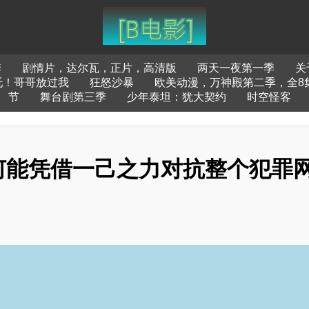
季
剧情片，达尔瓦，正片，高清版
两天一夜第一季
关
托！哥哥放过我
狂怒沙暴
欧美动漫，万神殿第二季，全8
节
舞台剧第三季
少年泰坦：犹大契约
时空怪客
何能凭借一己之力对抗整个犯罪