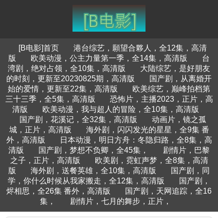
[B电影]首页
港台综艺，願望合夥人，全12集，高清
版
欧美动漫，公主力量第一季，全14集，高清版
台
湾剧，绝对占领，全10集，高清版
大陆综艺，是好朋友
的时刻，更新至20230825期，高清版
国产剧，从离婚开
始的爱情，更新至22集，高清版
欧美综艺，巅峰拍档第
三十三季，全5集，高清版
恐怖片，主播2023，正片，高
清版
欧美动漫，我与超人的冒险，全10集，高清版
国产剧，花溪记，全32集，高清版
动画片，镜之孤
城，正片，高清版
海外剧，闪闪发光的星星，全9集 番
外，高清版
日本动漫，明日方舟：冬隐归路，全8集，高
清版
国产剧，梦想不负卿，全45集，
剧情片，巴黎
之子，正片，高清版
欧美剧，霓虹声梦，全8集，高清
版
海外剧，送餐英雄，全10集，高清版
国产剧，同
学，你什么时候从我家搬走，全12集，高清版
国产剧，
烬相思，全26集 番外，高清版
国产剧，天网追踪，全16
集，
剧情片，七月的舞步，正片，