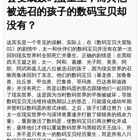
被选召的孩子的数码宝贝却
没有？
这其实是一个常见的误解。实际上，在《数码宝贝大冒险
01》的剧情中，太一和伙伴们的数码宝贝并没有在第一次
回到现实世界时全部死亡并重生。正确的剧情是：在黑暗
四天王篇之前，太一、阿和、素娜、光子郎、美美、阿
助、阿武和嘉儿这八位被选召的孩子，因为现实世界的召
唤而集体回到了东京。他们的数码宝贝（暴龙兽、加鲁鲁
兽、比丘兽、甲虫兽、巴鲁兽、哥玛兽、巴达兽和迪路
兽）并没有死亡，而是以数码蛋的形态跟随他们一起回到
了现实世界。这是因为当时数码世界的平衡被破坏，导致
数码宝贝无法维持成熟期以上的形态，只能退化成幼年期
并暂时以数码蛋的形式休眠。之后，孩子们通过努力（如
太一在现实世界中与滚球兽重逢并打败了猩猩兽的残余力
量），重新激活了数码蛋，使数码宝贝们再次孵化并成
长，最终他们才得以重返数码世界与黑暗四天王战斗。所
以，并不是只有太一的数码宝贝经历重生，而是所有八只