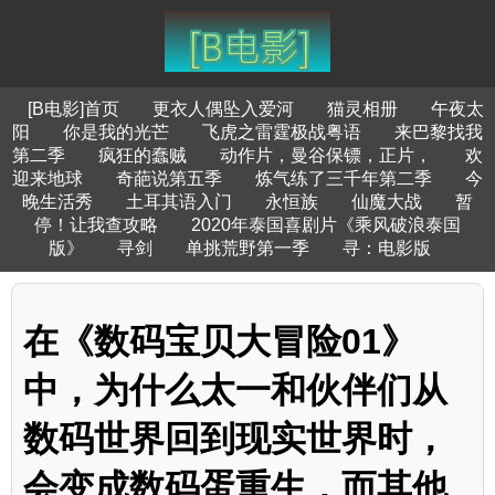
[B电影]首页
更衣人偶坠入爱河
猫灵相册
午夜太
阳
你是我的光芒
飞虎之雷霆极战粤语
来巴黎找我
第二季
疯狂的蠢贼
动作片，曼谷保镖，正片，
欢
迎来地球
奇葩说第五季
炼气练了三千年第二季
今
晚生活秀
土耳其语入门
永恒族
仙魔大战
暂
停！让我查攻略
2020年泰国喜剧片《乘风破浪泰国
版》
寻剑
单挑荒野第一季
寻：电影版
在《数码宝贝大冒险01》
中，为什么太一和伙伴们从
数码世界回到现实世界时，
会变成数码蛋重生，而其他