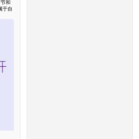
情节和
属于自