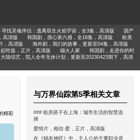
，寻找灵魂伴侣：逃离双生火焰宇宙，全3集，高清版
国产
集，高清版
韩国剧，摸心第六感，全16集，高清版
欧美
片，高清版
海外剧，我们的故事，更新至04集，高清版
一起吃饭，正片，高清版
烟火人家
韩国剧，走进你的时
大陆综艺，院人全年无休计划，更新至20230423期下，高清
与
万界仙踪第5季
相关文章
### 租房搭子在上海：城市生活的智慧选
的精彩
择
。
爱情片，相信·爱，正片，高清版
在《锦衣神匠》中，主人公的主要职业是