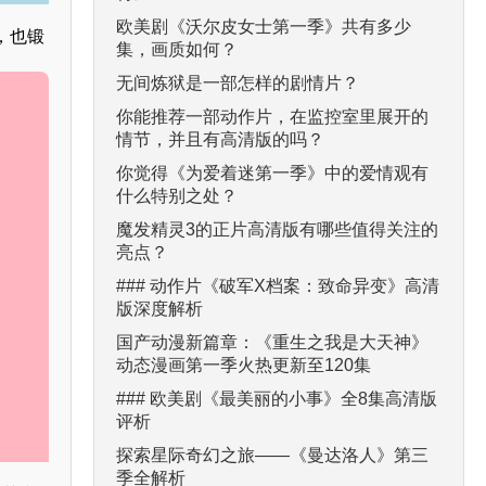
欧美剧《沃尔皮女士第一季》共有多少
，也锻
集，画质如何？
无间炼狱是一部怎样的剧情片？
你能推荐一部动作片，在监控室里展开的
情节，并且有高清版的吗？
你觉得《为爱着迷第一季》中的爱情观有
什么特别之处？
魔发精灵3的正片高清版有哪些值得关注的
亮点？
### 动作片《破军X档案：致命异变》高清
版深度解析
国产动漫新篇章：《重生之我是大天神》
动态漫画第一季火热更新至120集
### 欧美剧《最美丽的小事》全8集高清版
评析
探索星际奇幻之旅——《曼达洛人》第三
季全解析