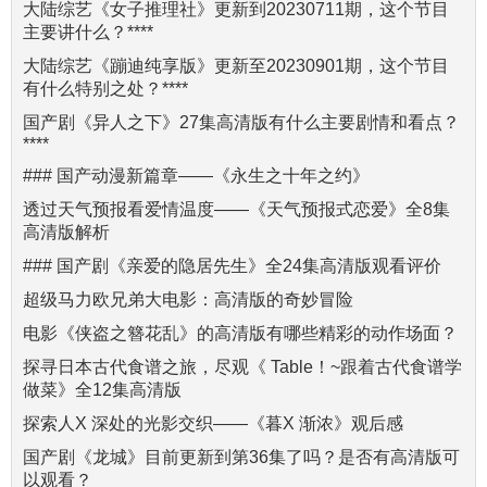
大陆综艺《女子推理社》更新到20230711期，这个节目
主要讲什么？****
大陆综艺《蹦迪纯享版》更新至20230901期，这个节目
有什么特别之处？****
国产剧《异人之下》27集高清版有什么主要剧情和看点？
****
### 国产动漫新篇章——《永生之十年之约》
透过天气预报看爱情温度——《天气预报式恋爱》全8集
高清版解析
### 国产剧《亲爱的隐居先生》全24集高清版观看评价
超级马力欧兄弟大电影：高清版的奇妙冒险
电影《侠盗之簪花乱》的高清版有哪些精彩的动作场面？
探寻日本古代食谱之旅，尽观《 Table！~跟着古代食谱学
做菜》全12集高清版
探索人X 深处的光影交织——《暮X 渐浓》观后感
国产剧《龙城》目前更新到第36集了吗？是否有高清版可
以观看？