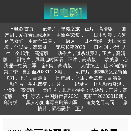
[B电影]首页
记录片，坚毅之旅，正片，高清版
国
产剧，爱在青山绿水间，更新至33集，
日本动漫，六道
的恶女们，更新至12集，
唐月
日本动漫，天国大魔
境，全13集，高清版
无尽长夜2023
日本剧，妆红人
生，全10集，高清版
动作片，谋杀疑案2，正片，高清
版
剧情片，风再起时国语，正片，高清版
欧美剧，心
跳漏一拍第二季，全8集，高清版
大陆综艺，山水间的家
第二季，更新至20231118期，
动作片，封神演义之斩仙
飞刀，正片，高清版
国产剧，心跳，全20集，高清版
动作片，生死谍变，正片，
记录片，超凡动物奇观，
全6集，高清版
动作片，非常小特务：大决战，正片，高
清版
大陆综艺，中国好声音2023，更新至20230818期，
高清版
黑人小姐速写喜剧第四季
追龙之罪与罚
剧
情片，陨石恶梦，正片，