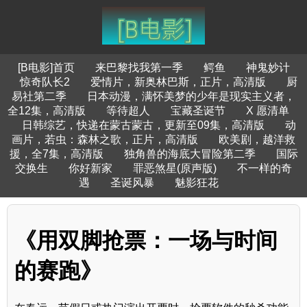
[B电影]首页
来巴黎找我第一季
鳄鱼
神鬼妙计
惊奇队长2
爱情片，新奥林巴斯，正片，高清版
厨
易社第二季
日本动漫，满怀美梦的少年是现实主义者，
全12集，高清版
等待超人
宝藏圣诞节
X 愿清单
日韩综艺，快递在蒙古蒙古，更新至09集，高清版
动
画片，若虫：森林之歌，正片，高清版
欧美剧，越洋救
援，全7集，高清版
独角兽的海底大冒险第二季
国际
交换生
你好新家
罪恶煞星(原声版)
不一样的奇
遇
圣诞风暴
魅影狂花
《用双脚抢票：一场与时间
的赛跑》