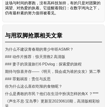
这场与时间的赛跑，没有高科技加持，有的只是对团聚的
渴望、对热爱的执着。它提醒着我们：在数字鸿沟之下，
仍有最朴素的努力值得被看见。
与
用双脚抢票
相关文章
为什么不建议青春期的青少年听ASMR？
### 动作片推荐：惊天营救2 高清版
### 妻子的浪漫旅行6 PDvlog：探索爱的旅程
期待与惊喜并存——《明天，我会成为谁的女友》第二季
### 罪魁祸首：责任与反思
你为什么这么喜欢吃辣的食物呢？
什么是勇敢的市民？他们在生活中扮演怎样的角X ？****
《声生不息·宝岛季》更新至20230610期，高清版精彩纷
呈