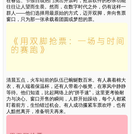
在春运、节假日或热门演出开票时，抢票软件的秒杀功能
往往让人望而生畏。然而，在数字时代之外，仍有这样一
群人——他们选择用最原始的方式，迈开双脚，奔向售票
窗口，只为那一张承载着团圆或梦想的票。
清晨五点，火车站前的队伍已蜿蜒数百米。有人裹着棉大
衣，有人端着保温杯，还有人带着小板凳，在寒风中静静
等待。他们知道，比起网络上的“拼手速”，这里更考验耐
力与决心。窗口开售的瞬间，人群开始躁动，每个人都紧
盯着前方，生怕错过机会。有人成功攥紧车票欢呼，也有
人黯然离开，准备明天再来。