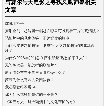
与
赛尔号大电影之寻找凤凰神兽
相关
文章
虎吼山搭子
变形金刚：超能勇士崛起在哪里可以观看正片的高清版？
恐怖片中的见鬼体验：正片背后的故事
为什么皮肤越挠越痒，形成“囧人之越挠越痒”的尴尬循
环？
为什么2023年我们总在怀念那些"熟悉的陌生人"？
无间炼狱是一部怎样的剧情片？
两个俏公主在王国里最喜欢做什么？
茜茜为什么喜欢去公园散步？
我还是觉得不妥SP
你为什么觉得他是你的一束光？
《国宝奇旅：烽火硝烟中的文化守护传奇》