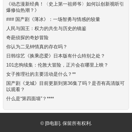
《动态漫新经典！〈史上第一祖师爷〉如何以创新视听引
爆修仙热潮？》
### 国产剧《薄冰》：一场智勇与情感的较量
人民与国王：权力的共生与历史的镜鉴
奇葩侦探的奇妙冒险
你认为二见钟情真的存在吗？
日韩综艺《换乘恋爱》日本版有什么特别之处？
101忠狗续集：伦敦大冒险，正片会在哪里上映？
女子推理社的主要活动是什么？**
国产剧《龙城》目前更新到第36集了吗？是否有高清版可
以观看？
什么是“第四面墙”？****
© [B电影]. 保留所有权利.