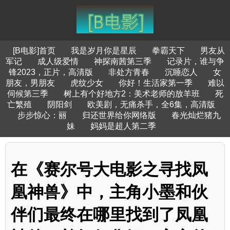
[B电影]首页
我是岁月你是星辰
拳霸天下
男友从
军记
成人级爱情
神探南茜第三季
记录片，谁与争
锋2023，正片，高清版
非处方青春
沉睡恋人
女
朋友，男朋友
虎纹少女
你好！生活家第一季
难以
伺候第三季
树上有个好地方2：美术老师的放羊班
死
亡繁殖
阴阳剑
欧美剧，无痛杀手，全6集，高清版
步步惊心：丽
归还世界给你网络版
春光灿烂猪九
妹
妈妈是超人第二季
在《赛尔号大电影之寻找凤
凰神兽》中，主角小墨和伙
伴们最终在哪里找到了凤凰