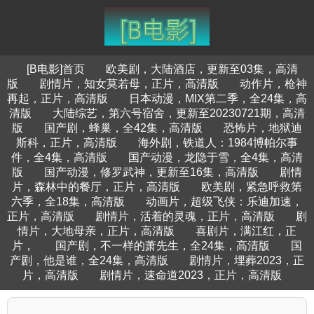
[B电影]首页
欧美剧，大陆酒店，更新至03集，高清
版
剧情片，知女莫若母，正片，高清版
动作片，枪神
再起，正片，高清版
日本动漫，MIX第二季，全24集，高
清版
大陆综艺，第六号宿舍，更新至20230721期，高清
版
国产剧，蜂巢，全42集，高清版
恐怖片，地狱迪
斯科，正片，高清版
海外剧，铁道人：1984博帕尔事
件，全4集，高清版
国产动漫，龙隐于雪，全4集，高清
版
国产动漫，修罗武神，更新至16集，高清版
剧情
片，森林中的餐厅，正片，高清版
欧美剧，紧急呼救第
六季，全18集，高清版
动画片，超级飞侠：乐迪加速，
正片，高清版
剧情片，活着的灵魂，正片，高清版
剧
情片，大地母亲，正片，高清版
喜剧片，满江红，正
片，
国产剧，不一样的萧先生，全24集，高清版
国
产剧，他是谁，全24集，高清版
剧情片，埋葬2023，正
片，高清版
剧情片，速命道2023，正片，高清版