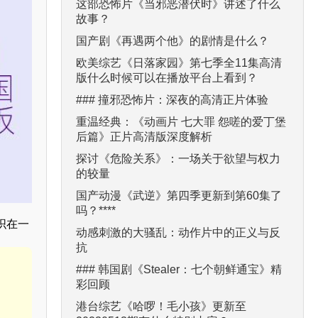
这部恐怖片《当邪恶潜伏时》讲述了什么
故事？
国产剧《再遇两个他》的剧情是什么？
欧美综艺《日落家园》第七季全11集高清
版什么时候可以在播放平台上看到？
### 撞邪恐怖片：深夜的高清正片体验
重温经典：《动画片 七大罪 怨嗟的爱丁堡
后篇》正片高清版深度解析
探讨《危险关系》：一场关于欲望与权力
的较量
国产动漫《武逆》第四季更新到第60集了
吗？****
织在一
动感刺激的大骚乱：动作片中的正义与反
抗
### 韩国剧《Stealer：七个朝鲜通宝》精
彩回顾
港台综艺《哈啰！毛小孩》更新至