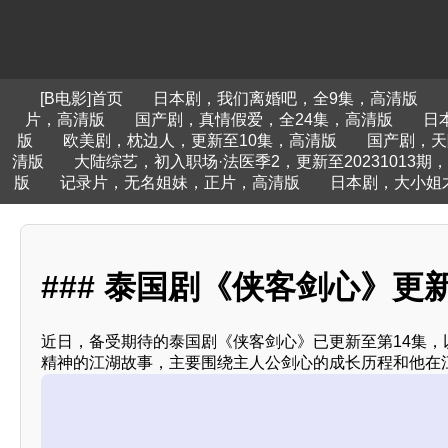
[B电影]首页
日本剧，我们离婚吧，全9集，高清版
片，高清版
国产剧，真情假爱，全24集，高清版
日
版
欧美剧，枕边人，更新至10集，高清版
国产剧，天
清版
大陆综艺，初入职场·法医季2，更新至20231013期
版
记录片，无名姐妹，正片，高清版
日本剧，大小姐
### 泰国剧《侠客剑心》更
近日，备受期待的泰国剧《侠客剑心》已更新至第14集
精神的江湖故事，主要围绕主人公剑心的成长历程和他在