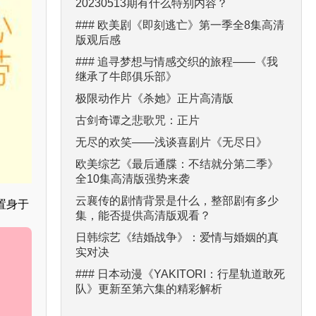
20230513期有什么特别内容？
### 欧美剧《即刻逃亡》第一季全8集高清
版观后感
### 追寻梦想与情感交织的旅程——《我
继承了牛郎俱乐部》
极限动作片《杀她》正片高清版
古剑奇谭之悲歌咒：正片
无尽的欢笑——浅谈喜剧片《无尽日》
欧美综艺《最后通牒：不结就分第二季》
全10集高清版强势来袭
云襄传的剧情背景是什么，整部剧有多少
置身于
集，能否提供高清版观看？
日韩综艺《结婚战争》：爱情与婚姻的真
实对决
### 日本动漫《YAKITORI：行星轨道敢死
队》更新至第六集的精彩解析