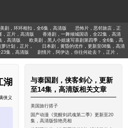
美剧，环环相扣，全6集，高清版
恐怖片，恶邻旅店，正
骞，正片，高清版
香港剧，一舞倾城国语，全22集，高清
集，高清版
欧美剧，黑人小姐速写喜剧第四季，全6集，高
菠萝计划，正片，
日本剧，黄昏的优作，更新至08集，高清
23集，高清版
剧情片，阿伊达，你往何处去？，正片，
与
泰国剧，侠客剑心，更新
江湖
至14集，高清版
相关文章
满侠义
美国旅行搭子
国产动漫《觉醒剑武魂第二季》更新至20
集，高清版惊艳亮相