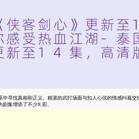
系中寻找真相和正义。精湛的武打场面与扣人心弦的情感纠葛交
剧集增添了不少X 彩。