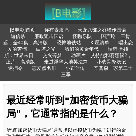
[B电影]首页
你有素质吗
天龙八部之乔峰传国语
短信杀
廉政狙击国语
怪咖乐队
国产剧，玉骨
遥，全40集，高清版
恐怖地铁站
X 愿清单
唱出恋
爱的苦恼
白塔之光
我们的黄金年代
瑞奇·热维
斯：世界末日
交火碎梦
动画片，艾特熊和赛娜鼠2，
正片，高清版
走过浮华大地英法篇
小戏骨降妖记
逮捕令
恋爱点名册
小布什传
辛普森一家第二十
三季
最近经常听到“加密货币大骗
局”，它通常指的是什么？
所谓“加密货币大骗局”通常指以虚拟货币为幌子进行的金