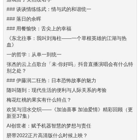
### 谈谈情练练武：情与武的和谐统一
### 落日的余晖
### 用餐愉快：舌尖上的幸福
《东北往事：我叫刘海柱——一个草根英雄的江湖与热
血》
一的哲学：从单一到统一
张杰的云上点歌台「未·你好吗」抖音直播演唱会有什么特
别之处？
### 伊藤润二狂热：日本恐怖故事的魅力
随叫随到：现代生活的便利与人际关系的考验
梅花红桃的果实有什么特点？
欢笑与泪水交织——《加油喜事 加油爱情》精彩回顾（更
新至37集）
AI创世者：赋予机器智慧的梦想与责任
脐带2022正片高清版什么时候上映？